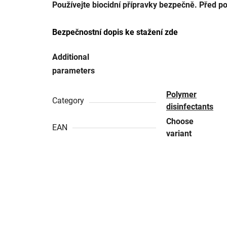
Používejte biocidní přípravky bezpečně. Před po
Bezpečnostní dopis ke stažení zde
Additional
parameters
Polymer
Category
disinfectants
Choose
EAN
variant
Be the first who will post an article to this item!
ADD A COMMENT