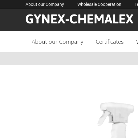
Skip
About our Company
Wholesale Cooperation
T
to
content
About our Company
Certificates