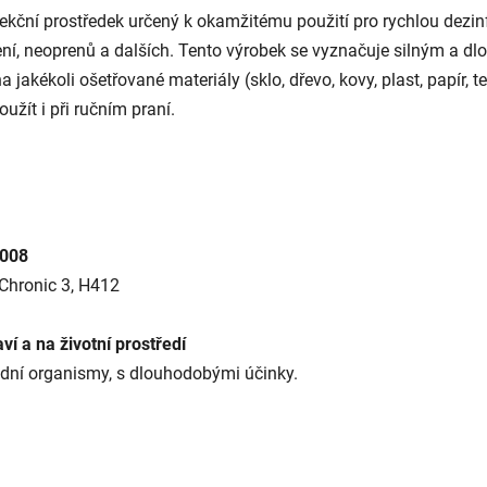
kční prostředek určený k okamžitému použití pro rychlou dezinf
ní, neoprenů a dalších. Tento výrobek se vyznačuje silným a dlo
 jakékoli ošetřované materiály (sklo, dřevo, kovy, plast, papír, 
oužít i při ručním praní.
2008
Chronic 3, H412
í a na životní prostředí
odní organismy, s dlouhodobými účinky.