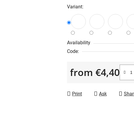
is
Variant:
0,0
out
of
5
stars.
Availability
Code:
from
€4,40
Measure price:
Print
Ask
Shar