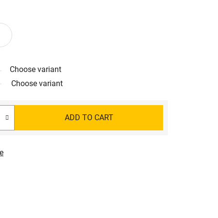
Choose variant
Choose variant
ADD TO CART
e