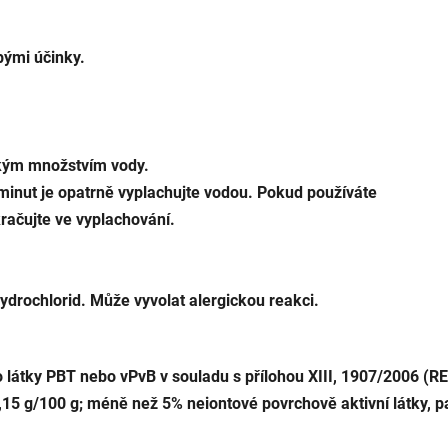
bými účinky.
kým množstvím vody.
inut je opatrně vyplachujte vodou. Pokud používáte
kračujte ve vyplachování.
rochlorid. Může vyvolat alergickou reakci.
ro látky PBT nebo vPvB v souladu s přílohou XIII, 1907/2006 (
5 g/100 g; méně než 5% neiontové povrchově aktivní látky, pa