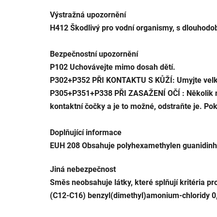
Výstražná upozornění
H412
Škodlivý pro vodní organismy, s dlouhodo
Bezpečnostní upozornění
P102
Uchovávejte mimo dosah dětí.
P302+P352
PŘI KONTAKTU S KŮŽÍ: Umyjte vel
P305+P351+P338
PŘI ZASAŽENÍ OČÍ : Několik m
kontaktní čočky a je to možné, odstraňte je. Po
Doplňující informace
EUH 208 Obsahuje polyhexamethylen guanidinhyd
Jiná nebezpečnost
Směs neobsahuje látky, které splňují kritéria p
(C12-C16) benzyl(dimethyl)amonium-chloridy 0,1