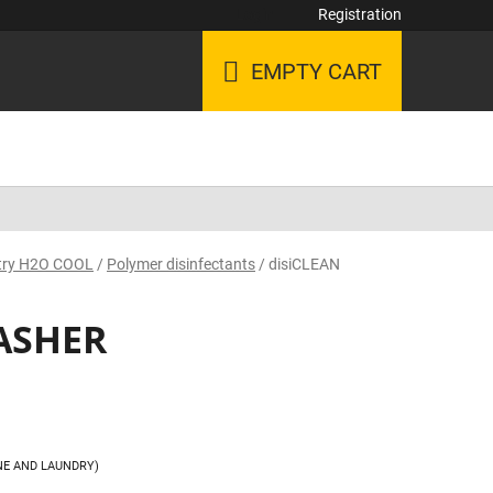
Login
Registration
EMPTY CART
SHOPPING
CART
stry H2O COOL
/
Polymer disinfectants
/
disiCLEAN
ASHER
NE AND LAUNDRY)