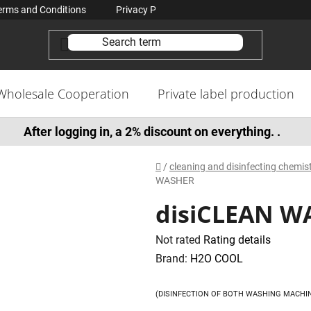
erms and Conditions
Privacy Policy Conditions
Contacts
Wholesale Cooperation
Private label production
After logging in, a 2% discount on everything. .
Home
/
cleaning and disinfecting chemi
WASHER
disiCLEAN W
The
Not rated
Rating details
average
Brand:
H2O COOL
product
rating
(DISINFECTION OF BOTH WASHING MACHI