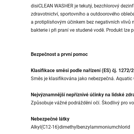
disiCLEAN WASHER je tekutý, bezchlorový dezinfe
zdravotnictví, sportovního a outdoorového obleče
a protiplísňovým účinkem bez negativních vlivů na
bakterie i při praní ve studené vodě. Produkt lze p
Bezpečnost a první pomoc
Klasifikace směsi podle nařízení (ES) čj. 1272/
Směs je klasifikována jako nebezpečná. Aquatic 
Nejvýznamnější nepříznivé účinky na lidské zdrav
Způsobuje vážné podráždění očí. Škodlivý pro v
Nebezpečné látky
Alkyl(C12-16)dimethylbenzylammoniumchlorid