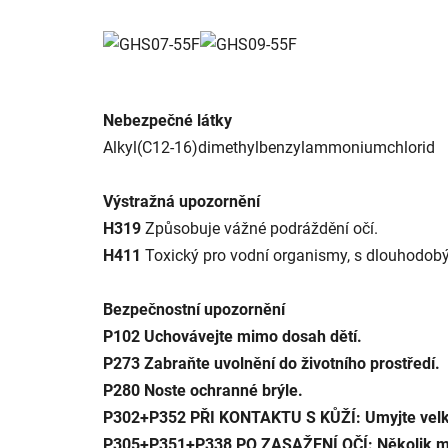
Nebezpečné látky
Alkyl(C12-16)dimethylbenzylammoniumchlorid
Výstražná upozornění
H319
Způsobuje vážné podráždění očí.
H411
Toxický pro vodní organismy, s dlouhodobý
Bezpečnostní upozornění
P102
Uchovávejte mimo dosah dětí.
P273
Zabraňte uvolnění do životního prostředí.
P280
Noste ochranné brýle.
P302+P352
PŘI KONTAKTU S KŮŽÍ: Umyjte vel
P305+P351+P338
PO ZASAŽENÍ OČÍ: Několik min