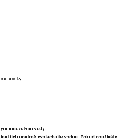
mi účinky.
kým množstvím vody.
ut jich opatrně vyplachujte vodou. Pokud používáte