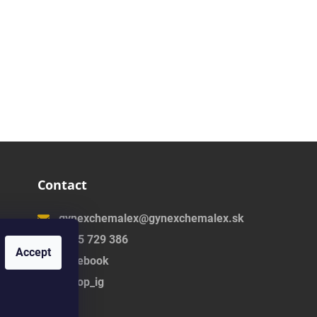
Contact
gynexchemalex@gynexchemalex.sk
0905 729 386
Accept
Facebook
eshop_ig