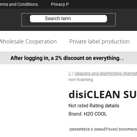
erms and Conditions
Privacy Policy Conditions
Contacts
Wholesale Cooperation
Private label production
After logging in, a 2% discount on everything. .
Home
/
cleaning and disinfecting chemi
non-foaming
disiCLEAN S
The
Not rated
Rating details
average
Brand:
H2O COOL
product
rating
(DESINFEKCE S ODMAŠŤOVACÍ SCHOPNOS