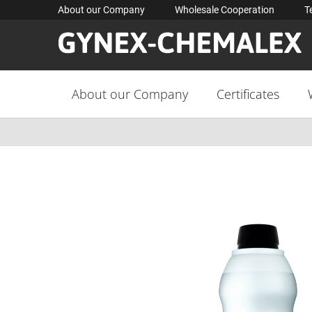
Skip
About our Company
Wholesale Cooperation
T
to
content
About our Company
Certificates