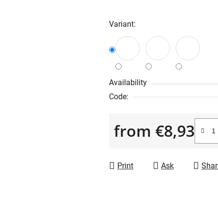
is
0,0
Variant:
out
of
5
stars.
Availability
Code:
from
€8,93
Measure price:
Print
Ask
Shar