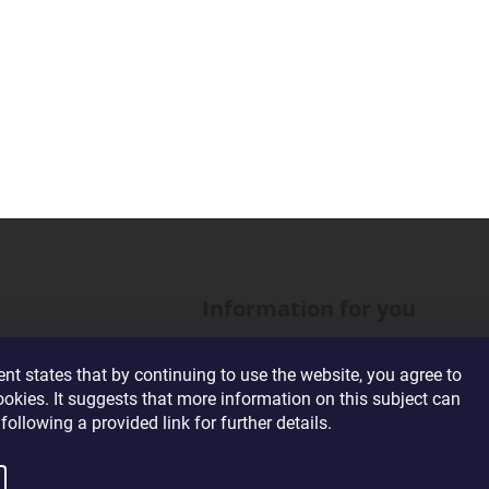
Information for you
About our Company
t states that by continuing to use the website, you agree to
Wholesale Cooperation
ookies. It suggests that more information on this subject can
following a provided link for further details.
Terms and Conditions
Privacy Policy Conditions