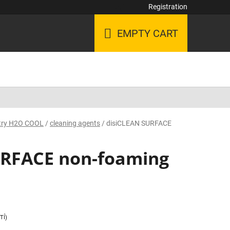
Login
Registration
EMPTY CART
SHOPPING
CART
stry H2O COOL
/
cleaning agents
/
disiCLEAN SURFACE
URFACE non-foaming
TÍ)