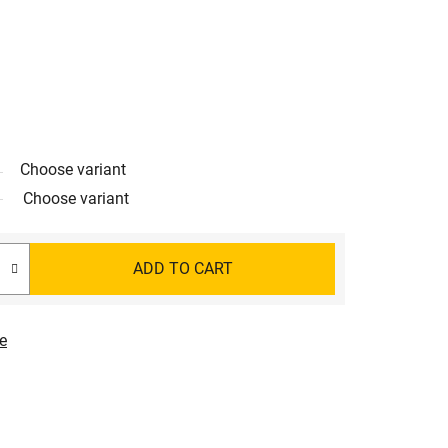
Choose variant
Choose variant
ADD TO CART
e